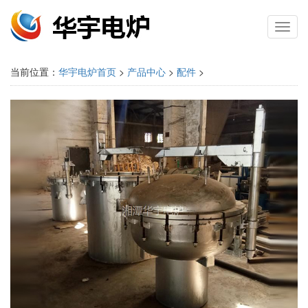
Toggl
navig
当前位置：
华宇电炉首页
>
产品中心
>
配件
>