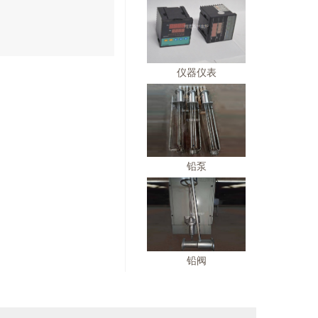
仪器仪表
铅泵
铅阀