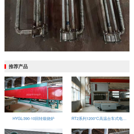
推荐产品
HYGL-390-10回转煅烧炉
RT2系列1200℃高温台车式电阻炉