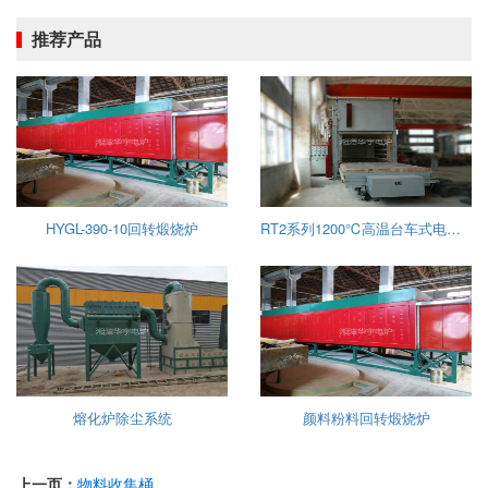
推荐产品
HYGL-390-10回转煅烧炉
RT2系列1200℃高温台车式电阻炉
熔化炉除尘系统
颜料粉料回转煅烧炉
上一页：
物料收集桶