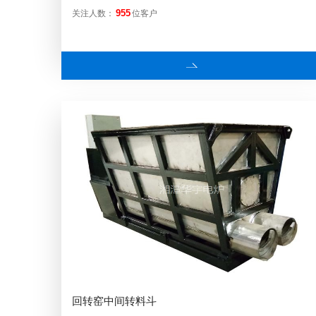
关注人数：
位客户
955
回转窑中间转料斗