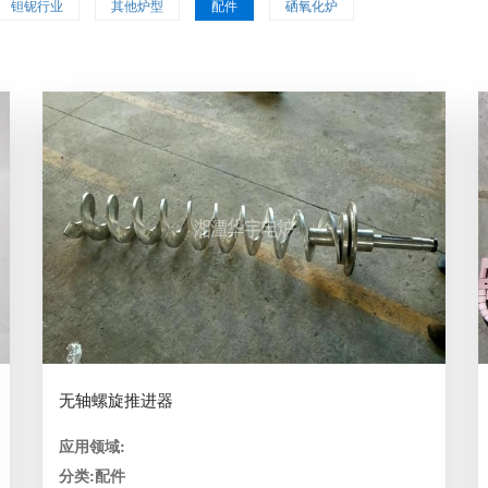
钽铌行业
其他炉型
配件
硒氧化炉
无轴螺旋推进器
应用领域:
分类:配件